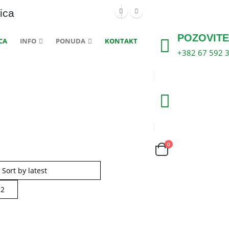
ica
POZOVITE
CA
INFO
PONUDA
KONTAKT
+382 67 592 
0