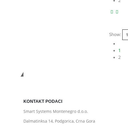
2
Show:
1
2
Smart Systems
KONTAKT PODACI
Smart Systems Montenegro d.o.o.
Dalmatinksa 14, Podgorica, Crna Gora