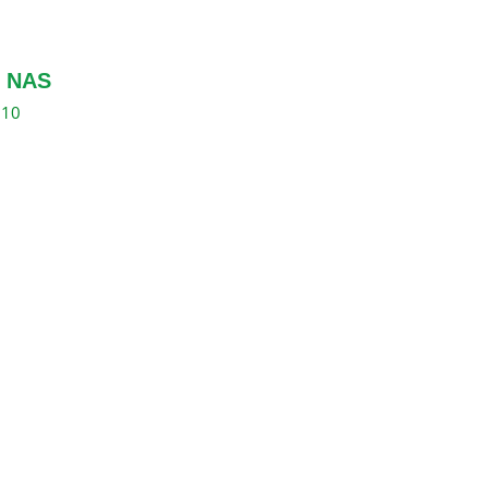
 NAS
310