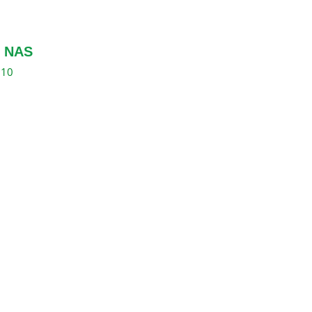
 NAS
310