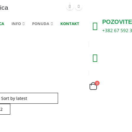
ica
POZOVITE
CA
INFO
PONUDA
KONTAKT
+382 67 592 
0