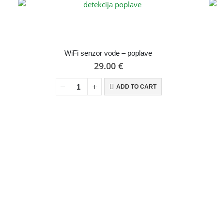
WiFi senzor vode – poplave
29.00
€
ADD TO CART