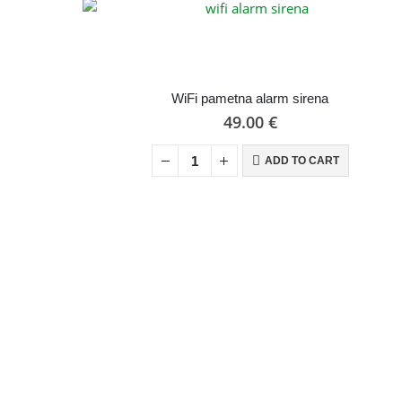
WiFi pametna alarm sirena
49.00
€
ADD TO CART