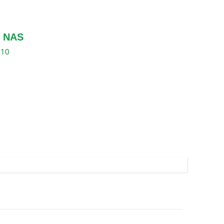
 NAS
310