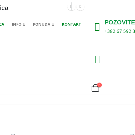
ica
POZOVITE
CA
INFO
PONUDA
KONTAKT
+382 67 592 
0