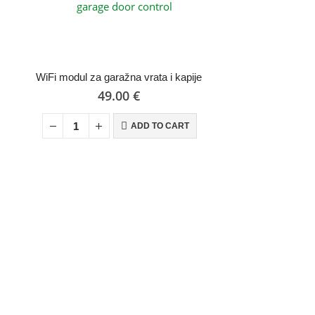
WiFi modul za garažna vrata i kapije
49.00
€
ADD TO CART
W