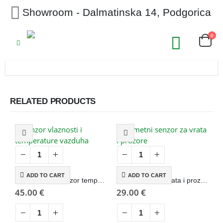
Showroom - Dalmatinska 14, Podgorica
0
RELATED PRODUCTS
ADD TO CART
ADD TO CART
WiFi pametni senzor temperature i vlažnosti sa alarmom
WiFi senzor za vrata i prozore
W
45.00
€
29.00
€
6