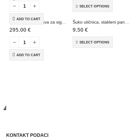
SELECT OPTIONS
ADD TO CART
WiFi pametna brava za sigurnosna vrata
Šuko utičnica, stakleni panel – Wise
295.00
€
9.50
€
3
SELECT OPTIONS
ADD TO CART
Smart Systems
KONTAKT PODACI