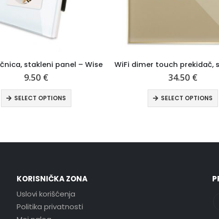
WiFi dimer touch prekidač, stakleni panel – Wise
Trostruka šuko utičnic
34.50
€
59.00
€
SELECT OPTIONS
SELECT OPTIO
KORISNIČKA ZONA
P
Uslovi korišćenja
Politika privatnosti