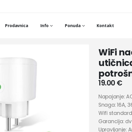
Prodavnica
Info
Ponuda
Kontakt
WiFi n
utični
potroš
19.00
€
Napajanje: A
Snaga: 16A, 
Wifi standard
Garancija: dv
Upravljanje: 