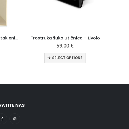
a – Livolo
WiFi modularna dupla utičnica, alu panel – Wise
59.00
€
NS
ADD TO CART
RATITE NAS