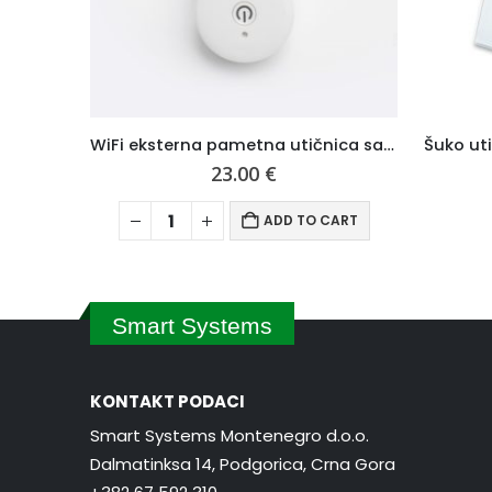
WiFi eksterna pametna utičnica sa USB
Šuko utičnica, stakleni panel – Wise
9.50
€
TO CART
SELECT OPTIONS
Smart Systems
KONTAKT PODACI
Smart Systems Montenegro d.o.o.
Dalmatinksa 14, Podgorica, Crna Gora