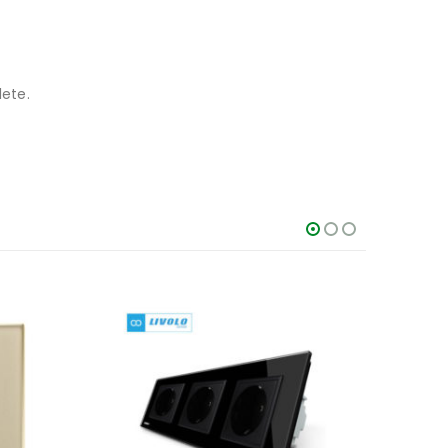
lete.