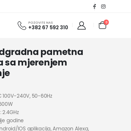
0
POZOVITE NAS
+382 67 592 310
adgradna pametna
ca sa mjerenjem
nje
C 100V-240V, 50-60Hz
3600W
: 2.4GHz
ije godine
Android/IOS aplikacija, Amazon Alexa,