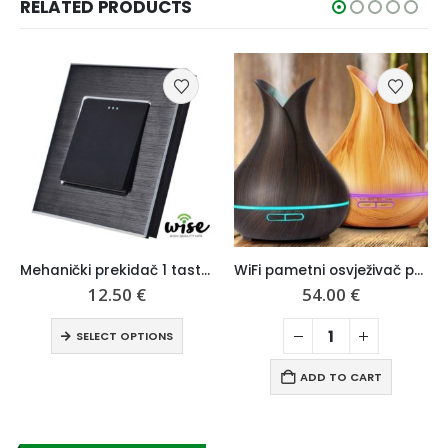
RELATED PRODUCTS
Mehanički prekidač 1 taster, alu panel – Wise
WiFi pametni osvježivač prostora – Aroma
Šuko utičnica, stakleni panel
54.00
€
9.50
€
SELECT OPTIONS
ADD TO CART