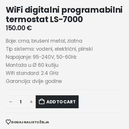
WiFi digitalni programabilni
termostat LS-7000
150.00
€
Boje: crna, brušeni metal, zlatna
Tip sistema: vodeni, električni, plinski
Napajanje: 95-240V, 50-60Hz
Montaža u Ø 60 kutiju
Wifi standard: 2.4 GHz
Garancija: dvije godine
ADD TO CART
DODAJ NA LISTU ŽELJA