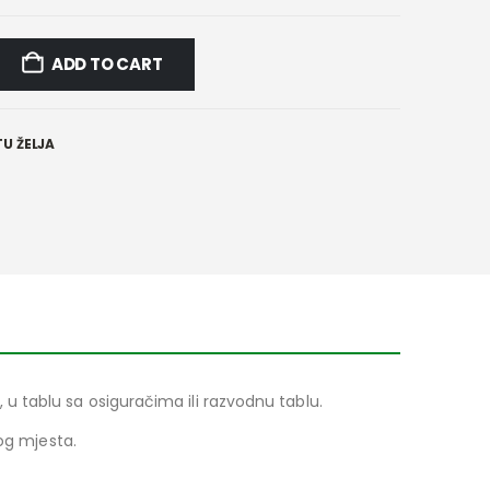
ADD TO CART
U ŽELJA
 tablu sa osiguračima ili razvodnu tablu.
og mjesta.