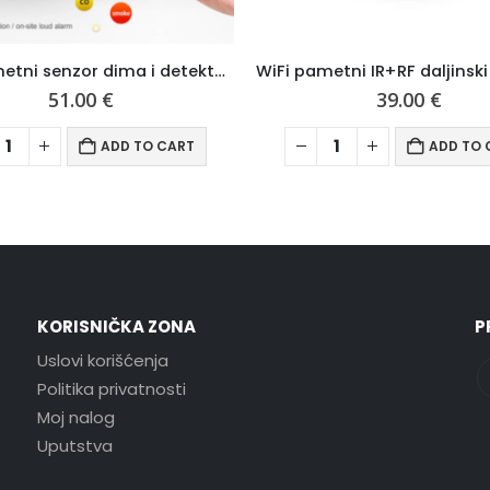
WiFi pametni IR+RF daljinski kontroler
39.00
€
39.00
€
ADD TO CART
ADD TO 
KORISNIČKA ZONA
P
Uslovi korišćenja
Politika privatnosti
Moj nalog
Uputstva