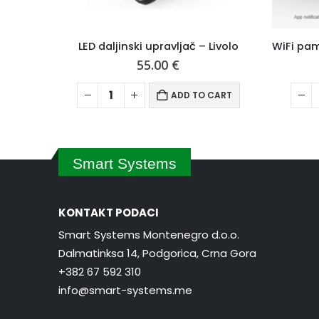
ivolo
WiFi pametni senzor dima i detektor ugljen-monoksida
51.00
€
CART
ADD TO CART
Smart Systems
KONTAKT PODACI
Smart Systems Montenegro d.o.o.
Dalmatinksa 14, Podgorica, Crna Gora
+382 67 592 310
info@smart-systems.me