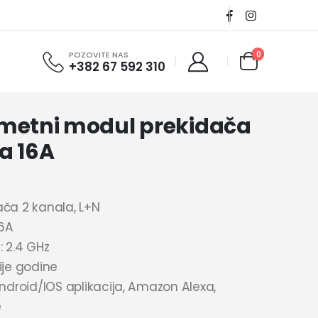
0
POZOVITE NAS
+382 67 592 310
ametni modul prekidača
a 16A
ača 2 kanala, L+N
6A
: 2.4 GHz
ije godine
Android/IOS aplikacija, Amazon Alexa,
e