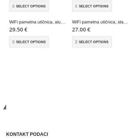
SELECT OPTIONS
SELECT OPTIONS
WiFi pametna utičnica, alu panal – Wise
WiFi pametna utičnica, stakleni panel – Wise
29.50
€
27.00
€
2
SELECT OPTIONS
SELECT OPTIONS
Smart Systems
KONTAKT PODACI