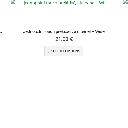
opolni touch prekidač, bez nula žice, stakleni panel – Wise
Jednopolni touch prekidač, alu panel – Wise
21.00
€
SELECT OPTIONS