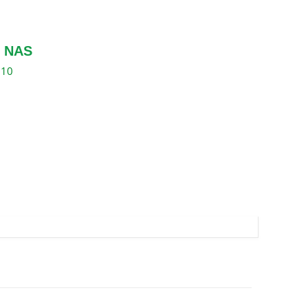
 NAS
310