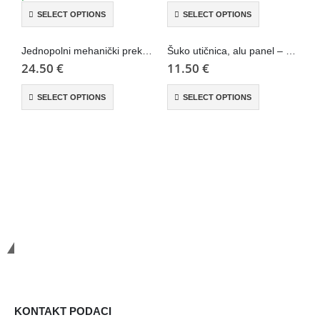
SELECT OPTIONS
SELECT OPTIONS
Jednopolni mehanički prekidač – Livolo
Šuko utičnica, alu panel – Wise
24.50
€
11.50
€
2
SELECT OPTIONS
SELECT OPTIONS
Smart Systems
KONTAKT PODACI