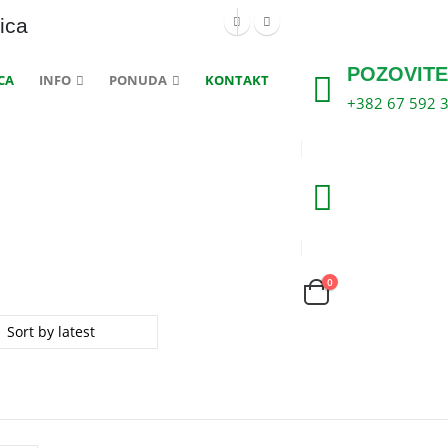
ica
POZOVITE
CA
INFO
PONUDA
KONTAKT
+382 67 592 
0