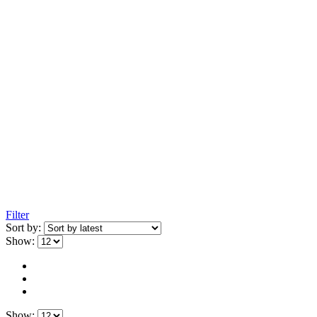
Filter
Sort by:
Show:
Show: