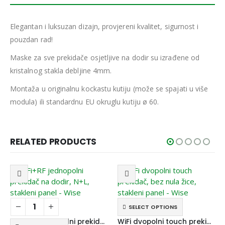
Elegantan i luksuzan dizajn, provjereni kvalitet, sigurnost i
pouzdan rad!
Maske za sve prekidače osjetljive na dodir su izrađene od
kristalnog stakla debljine 4mm.
Montaža u originalnu kockastu kutiju (može se spajati u više
modula) ili standardnu EU okruglu kutiju ø 60.
RELATED PRODUCTS
SELECT OPTIONS
WiFi+RF jednopolni prekidač na dodir, N+L, stakleni panel – Wise
WiFi dvopolni touch prekidač, bez nula žice, stakleni panel – Wise