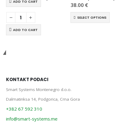
ADD TO CART
51.00
€
38.00
€
SELECT OPTIONS
ADD TO CART
Smart Systems
KONTAKT PODACI
Smart Systems Montenegro d.o.o.
Dalmatinksa 14, Podgorica, Crna Gora
+382 67 592 310
info@smart-systems.me