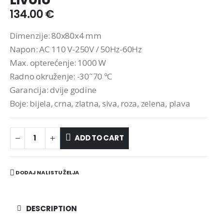
134.00
€
Dimenzije: 80x80x4 mm
Napon: AC 110 V-250V / 50Hz-60Hz
Max. opterećenje: 1000 W
Radno okruženje: -30˜70 ºC
Garancija: dvije godine
Boje: bijela, crna, zlatna, siva, roza, zelena, plava
ADD TO CART
DODAJ NA LISTU ŽELJA
DESCRIPTION