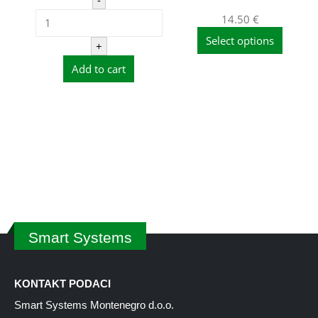
-
14.50
€
Select options
+
Add to cart
Smart Systems
KONTAKT PODACI
Smart Systems Montenegro d.o.o.