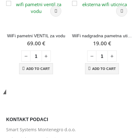
WiFi pametni VENTIL za vodu
WiFi nadgradna pametna utičnica sa mjerenjem potrošnje
69.00
€
19.00
€
ADD TO CART
ADD TO CART
Smart Systems
KONTAKT PODACI
Smart Systems Montenegro d.o.o.