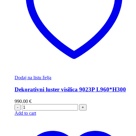
Dodaj na listu želja
Dekorativni luster visilica 9023P L960*H300
990.00
€
-
+
Add to cart