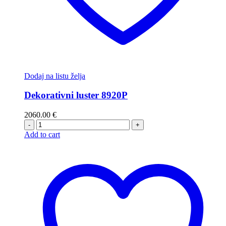
Dodaj na listu želja
Dekorativni luster 8920P
2060.00
€
-
+
Add to cart