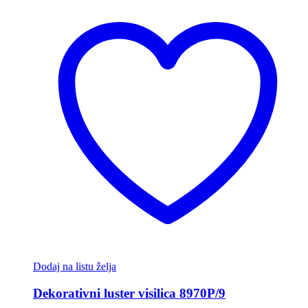
Dodaj na listu želja
Dekorativni luster visilica 8970P/9