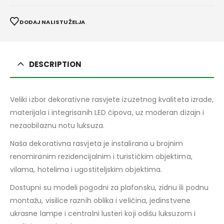
DODAJ NA LISTU ŽELJA
DESCRIPTION
Veliki izbor dekorativne rasvjete izuzetnog kvaliteta izrade,
materijala i integrisanih LED čipova, uz moderan dizajn i
nezaobilaznu notu luksuza.
Naša dekorativna rasvjeta je instalirana u brojnim
renomiranim rezidencijalnim i turističkim objektima,
vilama, hotelima i ugostiteljskim objektima.
Dostupni su modeli pogodni za plafonsku, zidnu ili podnu
montažu, visilice raznih oblika i veličina, jedinstvene
ukrasne lampe i centralni lusteri koji odišu luksuzom i