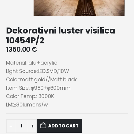
Dekorativni luster visilica
10454P/2
1350.00
€
Material: alu.+acrylic
Light Source:LED,SMD,110W
Color:matt gold//Matt black
Item Size: φ980+φ600mm
Color Temp.: 3000K
LM≧80lumens/w
ADD TO CART