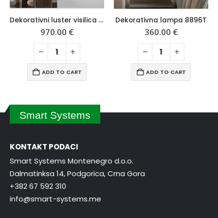
Dekorativni luster visilica 11704P/10
Dekorativna lampa 8896T
Dekorativna visi
00
€
360.00
€
490.00
O CART
ADD TO CART
ADD TO 
Smart Systems
KONTAKT PODACI
Smart Systems Montenegro d.o.o.
Dalmatinksa 14, Podgorica, Crna Gora
+382 67 592 310
info@smart-systems.me